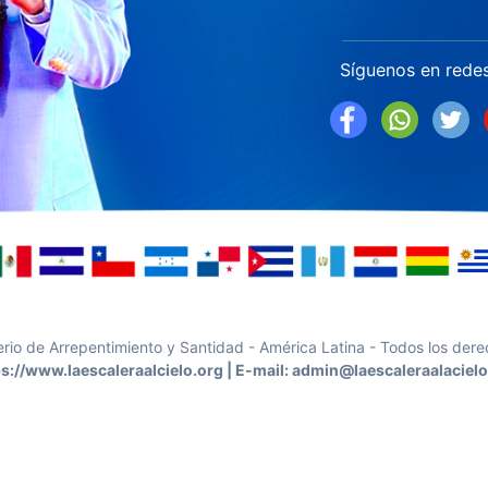
Síguenos en redes
erio de Arrepentimiento y Santidad - América Latina - Todos los der
ps://www.laescaleraalcielo.org | E-mail: admin@laescaleraalacielo