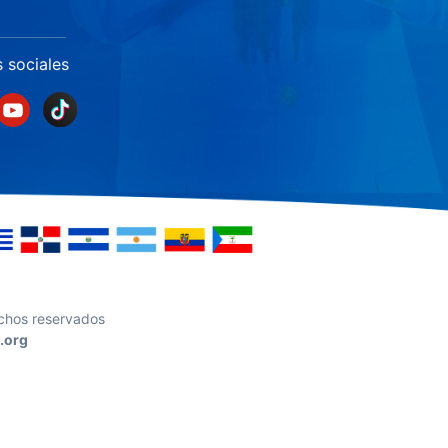
 sociales
echos reservados
.org