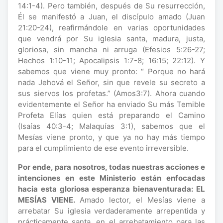
14:1-4). Pero también, después de Su resurrección,
Él se manifestó a Juan, el discípulo amado (Juan
21:20-24), reafirmándole en varias oportunidades
que vendrá por Su iglesia santa, madura, justa,
gloriosa, sin mancha ni arruga (Efesios 5:26-27;
Hechos 1:10-11; Apocalipsis 1:7-8; 16:15; 22:12). Y
sabemos que viene muy pronto: “ Porque no hará
nada Jehová el Señor, sin que revele su secreto a
sus siervos los profetas.” (Amos3:7). Ahora cuando
evidentemente el Señor ha enviado Su más Temible
Profeta Elías quien está preparando el Camino
(Isaías 40:3-4; Malaquías 3:1), sabemos que el
Mesías viene pronto, y que ya no hay más tiempo
para el cumplimiento de ese evento irreversible.
Por ende, para nosotros, todas nuestras acciones e
intenciones en este Ministerio están enfocadas
hacia esta gloriosa esperanza bienaventurada: EL
MESÍAS VIENE.
Amado lector, el Mesías viene a
arrebatar Su iglesia verdaderamente arrepentida y
prácticamente santa, en el arrebatamiento para las