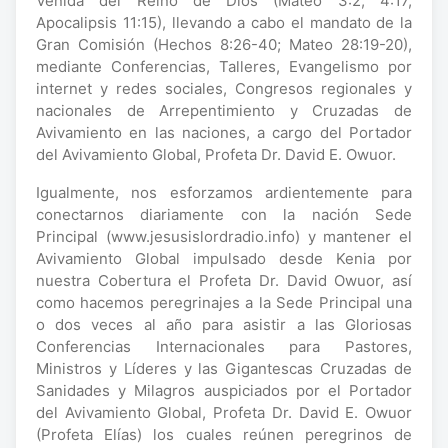
Venida del Reino de Dios (Mateo 3:2; 4:17,
Apocalipsis 11:15), llevando a cabo el mandato de la
Gran Comisión (Hechos 8:26-40; Mateo 28:19-20),
mediante Conferencias, Talleres, Evangelismo por
internet y redes sociales, Congresos regionales y
nacionales de Arrepentimiento y Cruzadas de
Avivamiento en las naciones, a cargo del Portador
del Avivamiento Global, Profeta Dr. David E. Owuor.
Igualmente, nos esforzamos ardientemente para
conectarnos diariamente con la nación Sede
Principal (www.jesusislordradio.info) y mantener el
Avivamiento Global impulsado desde Kenia por
nuestra Cobertura el Profeta Dr. David Owuor, así
como hacemos peregrinajes a la Sede Principal una
o dos veces al año para asistir a las Gloriosas
Conferencias Internacionales para Pastores,
Ministros y Líderes y las Gigantescas Cruzadas de
Sanidades y Milagros auspiciados por el Portador
del Avivamiento Global, Profeta Dr. David E. Owuor
(Profeta Elías) los cuales reúnen peregrinos de